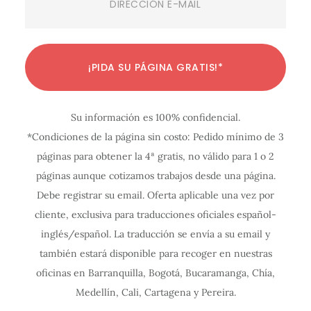
C
C
C
C
C
C
C
C
C
C
C
¡PIDA SU PÁGINA GRATIS!*
o
o
o
o
o
o
o
o
o
o
o
n
n
n
n
n
n
n
n
n
n
n
Su información es 100% confidencial.
f
f
f
f
f
f
f
f
f
f
f
*Condiciones de la página sin costo: Pedido mínimo de 3
i
i
i
i
i
i
i
i
i
i
i
páginas para obtener la 4ª gratis, no válido para 1 o 2
g
g
g
g
g
g
g
g
g
g
g
páginas aunque cotizamos trabajos desde una página.
u
u
u
u
u
u
u
u
u
u
u
Debe registrar su email. Oferta aplicable una vez por
r
r
r
r
r
r
r
r
r
r
r
cliente, exclusiva para traducciones oficiales español-
a
a
a
a
a
a
a
a
a
a
a
inglés/español. La traducción se envía a su email y
c
c
c
c
c
c
c
c
c
c
c
también estará disponible para recoger en nuestras
oficinas en Barranquilla, Bogotá, Bucaramanga, Chía,
i
i
i
i
i
i
i
i
i
i
i
Medellín, Cali, Cartagena y Pereira.
ó
ó
ó
ó
ó
ó
ó
ó
ó
ó
ó