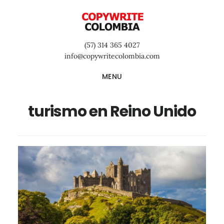
Saltar
Saltar
Saltar
al
a
al
contenido
la
pie
(57) 314 365 4027
principal
barra
de
info@copywritecolombia.com
lateral
página
MENU
primaria
turismo en Reino Unido