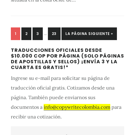
SE
PÁGINA
1
PÁGINA
2
PÁGINA
3
…
PÁGINA
23
IR
LA PÁGINA SIGUIENTE »
OMITIERON
A
Barra
LAS
TRADUCCIONES OFICIALES DESDE
PÁGINAS
lateral
$10.000 COP POR PÁGINA (SOLO PÁGINAS
INTERMEDIAS
DE APOSTILLAS Y SELLOS) ¡ENVÍA 3 Y LA
primaria
CUARTA ES GRATIS!*
Ingrese su e-mail para solicitar su página de
traducción oficial gratis. Cotizamos desde una
página. También puede enviarnos sus
documentos a
info@copywritecolombia.com
para
recibir una cotización.
Email
(Required)