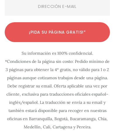
Email
(Required)
C
C
C
C
C
C
C
C
C
C
C
¡PIDA SU PÁGINA GRATIS!*
o
o
o
o
o
o
o
o
o
o
o
n
n
n
n
n
n
n
n
n
n
n
Su información es 100% confidencial.
f
f
f
f
f
f
f
f
f
f
f
*Condiciones de la página sin costo: Pedido mínimo de
i
i
i
i
i
i
i
i
i
i
i
3 páginas para obtener la 4ª gratis, no válido para 1 o 2
g
g
g
g
g
g
g
g
g
g
g
páginas aunque cotizamos trabajos desde una página.
u
u
u
u
u
u
u
u
u
u
u
Debe registrar su email. Oferta aplicable una vez por
r
r
r
r
r
r
r
r
r
r
r
cliente, exclusiva para traducciones oficiales español-
a
a
a
a
a
a
a
a
a
a
a
inglés/español. La traducción se envía a su email y
c
c
c
c
c
c
c
c
c
c
c
también estará disponible para recoger en nuestras
oficinas en Barranquilla, Bogotá, Bucaramanga, Chía,
i
i
i
i
i
i
i
i
i
i
i
Medellín, Cali, Cartagena y Pereira.
ó
ó
ó
ó
ó
ó
ó
ó
ó
ó
ó