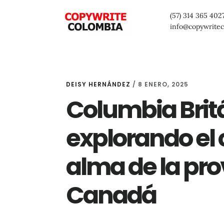
Saltar
Saltar
Saltar
(57) 314 365 402
al
a
al
info@copywrite
contenido
la
pie
principal
barra
de
lateral
página
DEISY HERNÁNDEZ
/
8 ENERO, 2025
primaria
Columbia Brit
explorando el 
alma de la pro
Canadá