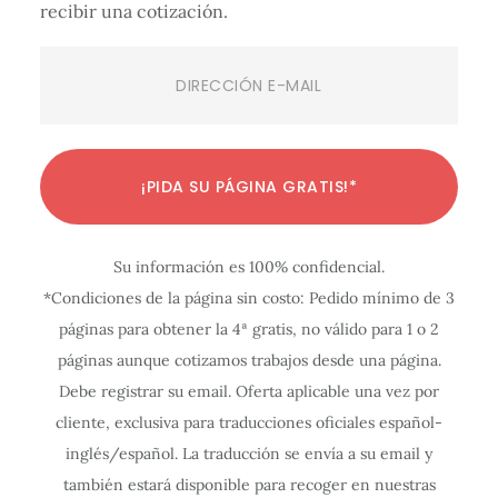
recibir una cotización.
Email
(Required)
C
C
C
C
C
C
C
C
C
C
C
¡PIDA SU PÁGINA GRATIS!*
o
o
o
o
o
o
o
o
o
o
o
n
n
n
n
n
n
n
n
n
n
n
Su información es 100% confidencial.
f
f
f
f
f
f
f
f
f
f
f
*Condiciones de la página sin costo: Pedido mínimo de 3
i
i
i
i
i
i
i
i
i
i
i
páginas para obtener la 4ª gratis, no válido para 1 o 2
g
g
g
g
g
g
g
g
g
g
g
páginas aunque cotizamos trabajos desde una página.
u
u
u
u
u
u
u
u
u
u
u
Debe registrar su email. Oferta aplicable una vez por
r
r
r
r
r
r
r
r
r
r
r
cliente, exclusiva para traducciones oficiales español-
a
a
a
a
a
a
a
a
a
a
a
inglés/español. La traducción se envía a su email y
c
c
c
c
c
c
c
c
c
c
c
también estará disponible para recoger en nuestras