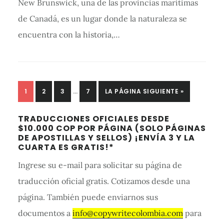
New Brunswick, una de las provincias marítimas
de Canadá, es un lugar donde la naturaleza se
encuentra con la historia,…
SE
PÁGINA
1
PÁGINA
2
PÁGINA
3
…
PÁGINA
7
IR
LA PÁGINA SIGUIENTE »
OMITIERON
A
Barra
LAS
TRADUCCIONES OFICIALES DESDE
PÁGINAS
lateral
$10.000 COP POR PÁGINA (SOLO PÁGINAS
INTERMEDIAS
DE APOSTILLAS Y SELLOS) ¡ENVÍA 3 Y LA
primaria
CUARTA ES GRATIS!*
Ingrese su e-mail para solicitar su página de
traducción oficial gratis. Cotizamos desde una
página. También puede enviarnos sus
documentos a
info@copywritecolombia.com
para