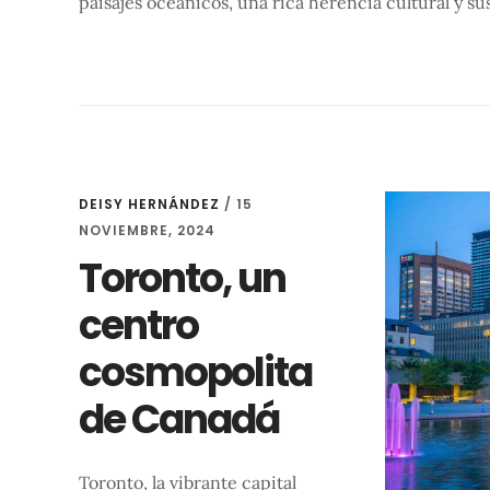
paisajes oceánicos, una rica herencia cultural y s
DEISY HERNÁNDEZ
/
15
NOVIEMBRE, 2024
Toronto, un
centro
cosmopolita
de Canadá
Toronto, la vibrante capital