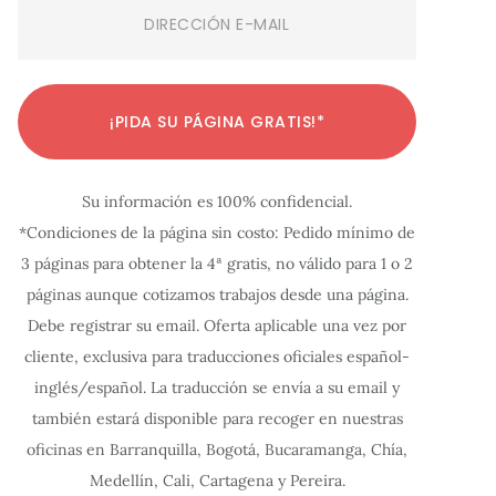
Email
(Required)
C
C
C
C
C
C
C
C
C
C
C
¡PIDA SU PÁGINA GRATIS!*
o
o
o
o
o
o
o
o
o
o
o
n
n
n
n
n
n
n
n
n
n
n
Su información es 100% confidencial.
f
f
f
f
f
f
f
f
f
f
f
*Condiciones de la página sin costo: Pedido mínimo de
i
i
i
i
i
i
i
i
i
i
i
3 páginas para obtener la 4ª gratis, no válido para 1 o 2
g
g
g
g
g
g
g
g
g
g
g
páginas aunque cotizamos trabajos desde una página.
u
u
u
u
u
u
u
u
u
u
u
Debe registrar su email. Oferta aplicable una vez por
r
r
r
r
r
r
r
r
r
r
r
cliente, exclusiva para traducciones oficiales español-
a
a
a
a
a
a
a
a
a
a
a
inglés/español. La traducción se envía a su email y
c
c
c
c
c
c
c
c
c
c
c
también estará disponible para recoger en nuestras
oficinas en Barranquilla, Bogotá, Bucaramanga, Chía,
i
i
i
i
i
i
i
i
i
i
i
Medellín, Cali, Cartagena y Pereira.
ó
ó
ó
ó
ó
ó
ó
ó
ó
ó
ó