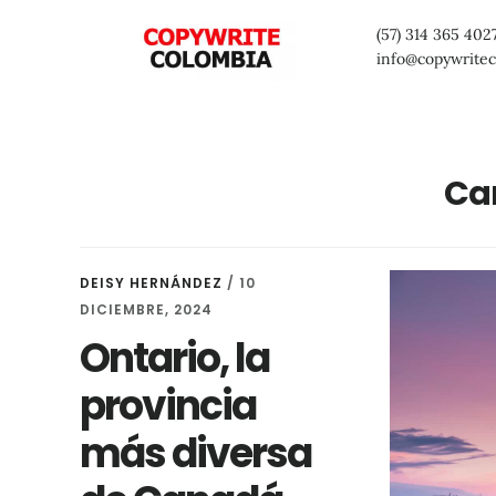
Saltar
Saltar
Saltar
(57) 314 365 402
al
a
al
info@copywrite
contenido
la
pie
principal
barra
de
lateral
página
Ca
primaria
DEISY HERNÁNDEZ
/
10
DICIEMBRE, 2024
Ontario, la
provincia
más diversa