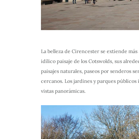
La belleza de Cirencester se extiende más a
idílico paisaje de los Cotswolds, sus alre
paisajes naturales, paseos por senderos se
cercanos. Los jardines y parques públicos i
vistas panorámicas.