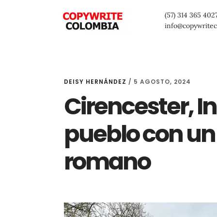
Saltar
Saltar
Saltar
(57) 314 365 402
al
a
al
info@copywrite
contenido
la
pie
principal
barra
de
lateral
página
DEISY HERNÁNDEZ
/
5 AGOSTO, 2024
primaria
Cirencester, I
pueblo con un
romano