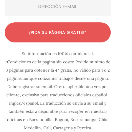
Email
(Required)
C
C
C
C
C
C
C
C
C
C
C
¡PIDA SU PÁGINA GRATIS!*
o
o
o
o
o
o
o
o
o
o
o
n
n
n
n
n
n
n
n
n
n
n
Su información es 100% confidencial.
f
f
f
f
f
f
f
f
f
f
f
*Condiciones de la página sin costo: Pedido mínimo de
i
i
i
i
i
i
i
i
i
i
i
3 páginas para obtener la 4ª gratis, no válido para 1 o 2
g
g
g
g
g
g
g
g
g
g
g
páginas aunque cotizamos trabajos desde una página.
u
u
u
u
u
u
u
u
u
u
u
Debe registrar su email. Oferta aplicable una vez por
r
r
r
r
r
r
r
r
r
r
r
cliente, exclusiva para traducciones oficiales español-
a
a
a
a
a
a
a
a
a
a
a
inglés/español. La traducción se envía a su email y
c
c
c
c
c
c
c
c
c
c
c
también estará disponible para recoger en nuestras
oficinas en Barranquilla, Bogotá, Bucaramanga, Chía,
i
i
i
i
i
i
i
i
i
i
i
Medellín, Cali, Cartagena y Pereira.
ó
ó
ó
ó
ó
ó
ó
ó
ó
ó
ó