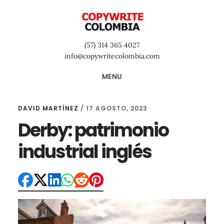
Saltar
Saltar
Saltar
al
a
al
contenido
la
pie
(57) 314 365 4027
principal
barra
de
info@copywritecolombia.com
lateral
página
MENU
primaria
DAVID MARTÍNEZ
/
17 AGOSTO, 2023
Derby: patrimonio
industrial inglés