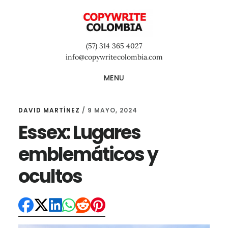
Saltar
Saltar
Saltar
al
a
al
contenido
la
pie
(57) 314 365 4027
principal
barra
de
info@copywritecolombia.com
lateral
página
MENU
primaria
DAVID MARTÍNEZ
/
9 MAYO, 2024
Essex: Lugares
emblemáticos y
ocultos