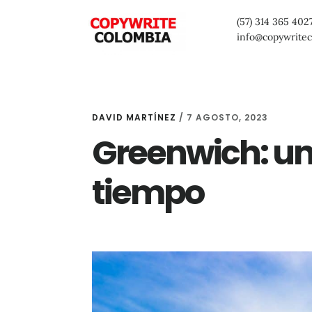
Saltar
Saltar
Saltar
(57) 314 365 402
al
a
al
info@copywrite
contenido
la
pie
principal
barra
de
lateral
página
DAVID MARTÍNEZ
/
7 AGOSTO, 2023
primaria
Greenwich: una
tiempo