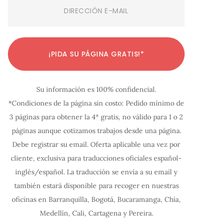
Email
(Required)
C
C
C
C
C
C
C
C
C
C
C
¡PIDA SU PÁGINA GRATIS!*
o
o
o
o
o
o
o
o
o
o
o
n
n
n
n
n
n
n
n
n
n
n
Su información es 100% confidencial.
f
f
f
f
f
f
f
f
f
f
f
*Condiciones de la página sin costo: Pedido mínimo de
i
i
i
i
i
i
i
i
i
i
i
3 páginas para obtener la 4ª gratis, no válido para 1 o 2
g
g
g
g
g
g
g
g
g
g
g
páginas aunque cotizamos trabajos desde una página.
u
u
u
u
u
u
u
u
u
u
u
Debe registrar su email. Oferta aplicable una vez por
r
r
r
r
r
r
r
r
r
r
r
cliente, exclusiva para traducciones oficiales español-
a
a
a
a
a
a
a
a
a
a
a
inglés/español. La traducción se envía a su email y
c
c
c
c
c
c
c
c
c
c
c
también estará disponible para recoger en nuestras
oficinas en Barranquilla, Bogotá, Bucaramanga, Chía,
i
i
i
i
i
i
i
i
i
i
i
Medellín, Cali, Cartagena y Pereira.
ó
ó
ó
ó
ó
ó
ó
ó
ó
ó
ó