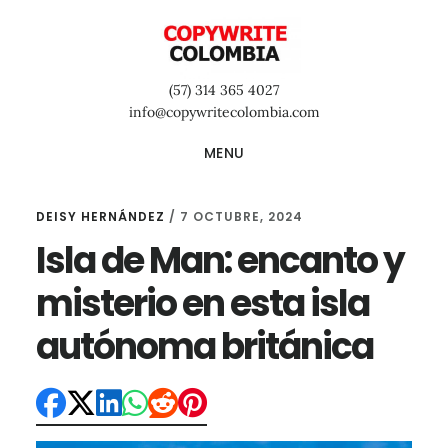
Saltar
Saltar
Saltar
al
a
al
contenido
la
pie
(57) 314 365 4027
principal
barra
de
info@copywritecolombia.com
lateral
página
MENU
primaria
DEISY HERNÁNDEZ
/
7 OCTUBRE, 2024
Isla de Man: encanto y
misterio en esta isla
autónoma británica