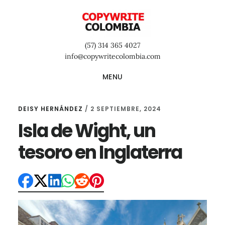
Saltar
Saltar
Saltar
al
a
al
contenido
la
pie
(57) 314 365 4027
principal
barra
de
info@copywritecolombia.com
lateral
página
MENU
primaria
DEISY HERNÁNDEZ
/
2 SEPTIEMBRE, 2024
Isla de Wight, un
tesoro en Inglaterra