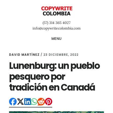
Saltar
Saltar
Saltar
al
a
al
contenido
la
pie
(57) 314 365 4027
principal
barra
de
info@copywritecolombia.com
lateral
página
MENU
primaria
DAVID MARTÍNEZ
/
23 DICIEMBRE, 2022
Lunenburg: un pueblo
pesquero por
tradición en Canadá