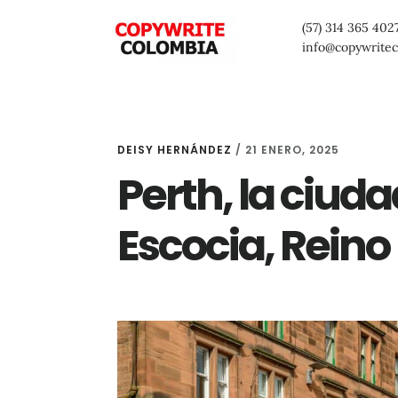
Saltar
Saltar
Saltar
(57) 314 365 402
al
a
al
info@copywrite
contenido
la
pie
principal
barra
de
lateral
página
DEISY HERNÁNDEZ
/
21 ENERO, 2025
primaria
Perth, la ciuda
Escocia, Reino