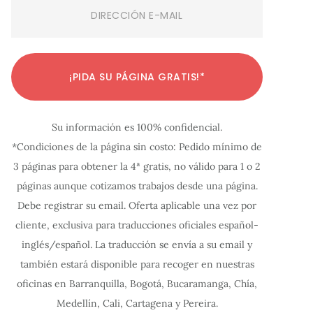
Email
(Required)
C
C
C
C
C
C
C
C
C
C
C
¡PIDA SU PÁGINA GRATIS!*
o
o
o
o
o
o
o
o
o
o
o
n
n
n
n
n
n
n
n
n
n
n
Su información es 100% confidencial.
f
f
f
f
f
f
f
f
f
f
f
*Condiciones de la página sin costo: Pedido mínimo de
i
i
i
i
i
i
i
i
i
i
i
3 páginas para obtener la 4ª gratis, no válido para 1 o 2
g
g
g
g
g
g
g
g
g
g
g
páginas aunque cotizamos trabajos desde una página.
u
u
u
u
u
u
u
u
u
u
u
Debe registrar su email. Oferta aplicable una vez por
r
r
r
r
r
r
r
r
r
r
r
cliente, exclusiva para traducciones oficiales español-
a
a
a
a
a
a
a
a
a
a
a
inglés/español. La traducción se envía a su email y
c
c
c
c
c
c
c
c
c
c
c
también estará disponible para recoger en nuestras
oficinas en Barranquilla, Bogotá, Bucaramanga, Chía,
i
i
i
i
i
i
i
i
i
i
i
Medellín, Cali, Cartagena y Pereira.
ó
ó
ó
ó
ó
ó
ó
ó
ó
ó
ó