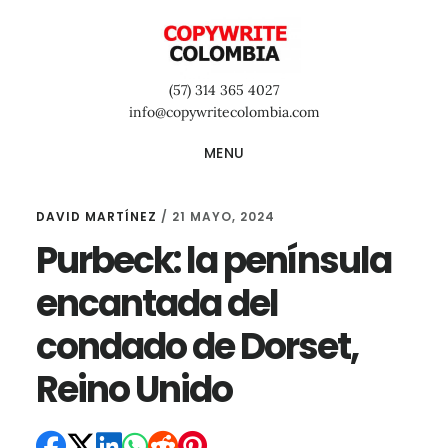
Saltar
Saltar
Saltar
al
a
al
contenido
la
pie
(57) 314 365 4027
principal
barra
de
info@copywritecolombia.com
lateral
página
MENU
primaria
DAVID MARTÍNEZ
/
21 MAYO, 2024
Purbeck: la península
encantada del
condado de Dorset,
Reino Unido