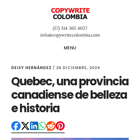
Saltar
Saltar
Saltar
al
a
al
contenido
la
pie
(57) 314 365 4027
principal
barra
de
info@copywritecolombia.com
lateral
página
MENU
primaria
DEISY HERNÁNDEZ
/
26 DICIEMBRE, 2024
Quebec, una provincia
canadiense de belleza
e historia