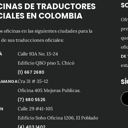
CINAS DE TRADUCTORES
S
CIALES EN COLOMBIA
Of
pre
 oficinas en las siguientes ciudades para la
que
 de sus traducciones oficiales:
ofi
Calle 93A No. 13-24
Á
DE
Edificio QBO piso 5, Chicó
est
(1) 667 2680
S
Cra 31 # 35-12
AMANGA
Oficina 405 Mejoras Publicas.
(7) 680 5525
Calle 29 #41-105
ÍN
Edificio Soho Oficina 1206, El Poblado
(4) 403 1402