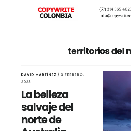
Saltar
Saltar
Saltar
(57) 314 365 402
al
a
al
info@copywrite
contenido
la
pie
principal
barra
de
lateral
página
territorios del
primaria
DAVID MARTÍNEZ
/
3 FEBRERO,
2023
La belleza
salvaje del
norte de