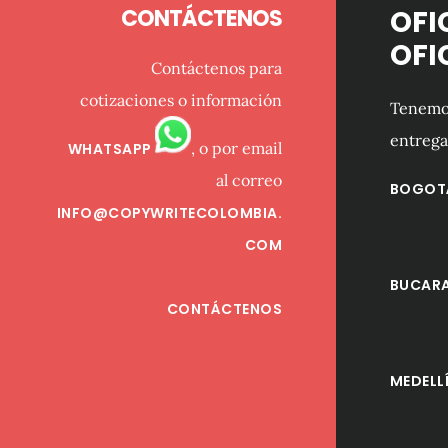
CONTÁCTENOS
OFI
OFI
Contáctenos para
cotizaciones o información
Tenemos
entrega
, o por email
WHATSAPP
al correo
BOGOT
INFO@COPYWRITECOLOMBIA.
COM
BUCAR
CONTÁCTENOS
MEDELL