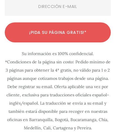
Email
(Required)
C
C
C
C
C
C
C
C
C
C
C
¡PIDA SU PÁGINA GRATIS!*
o
o
o
o
o
o
o
o
o
o
o
n
n
n
n
n
n
n
n
n
n
n
Su información es 100% confidencial.
f
f
f
f
f
f
f
f
f
f
f
*Condiciones de la página sin costo: Pedido mínimo de
i
i
i
i
i
i
i
i
i
i
i
3 páginas para obtener la 4ª gratis, no válido para 1 o 2
g
g
g
g
g
g
g
g
g
g
g
páginas aunque cotizamos trabajos desde una página.
u
u
u
u
u
u
u
u
u
u
u
Debe registrar su email. Oferta aplicable una vez por
r
r
r
r
r
r
r
r
r
r
r
cliente, exclusiva para traducciones oficiales español-
a
a
a
a
a
a
a
a
a
a
a
inglés/español. La traducción se envía a su email y
c
c
c
c
c
c
c
c
c
c
c
también estará disponible para recoger en nuestras
oficinas en Barranquilla, Bogotá, Bucaramanga, Chía,
i
i
i
i
i
i
i
i
i
i
i
Medellín, Cali, Cartagena y Pereira.
ó
ó
ó
ó
ó
ó
ó
ó
ó
ó
ó