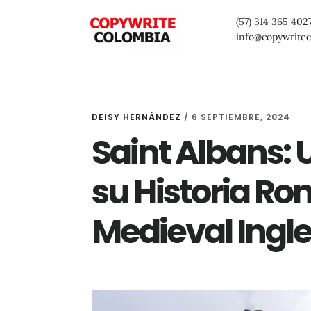
Saltar
Saltar
Saltar
(57) 314 365 402
al
a
al
info@copywrite
contenido
la
pie
principal
barra
de
lateral
página
DEISY HERNÁNDEZ
/
6 SEPTIEMBRE, 2024
primaria
Saint Albans: 
su Historia R
Medieval Ingl