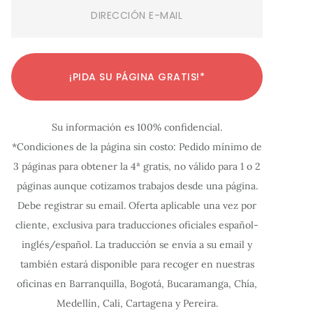
Email
(Required)
C
C
C
C
C
C
C
C
C
C
C
¡PIDA SU PÁGINA GRATIS!*
o
o
o
o
o
o
o
o
o
o
o
n
n
n
n
n
n
n
n
n
n
n
Su información es 100% confidencial.
f
f
f
f
f
f
f
f
f
f
f
*Condiciones de la página sin costo: Pedido mínimo de
i
i
i
i
i
i
i
i
i
i
i
3 páginas para obtener la 4ª gratis, no válido para 1 o 2
g
g
g
g
g
g
g
g
g
g
g
páginas aunque cotizamos trabajos desde una página.
u
u
u
u
u
u
u
u
u
u
u
Debe registrar su email. Oferta aplicable una vez por
r
r
r
r
r
r
r
r
r
r
r
cliente, exclusiva para traducciones oficiales español-
a
a
a
a
a
a
a
a
a
a
a
inglés/español. La traducción se envía a su email y
c
c
c
c
c
c
c
c
c
c
c
también estará disponible para recoger en nuestras
oficinas en Barranquilla, Bogotá, Bucaramanga, Chía,
i
i
i
i
i
i
i
i
i
i
i
Medellín, Cali, Cartagena y Pereira.
ó
ó
ó
ó
ó
ó
ó
ó
ó
ó
ó