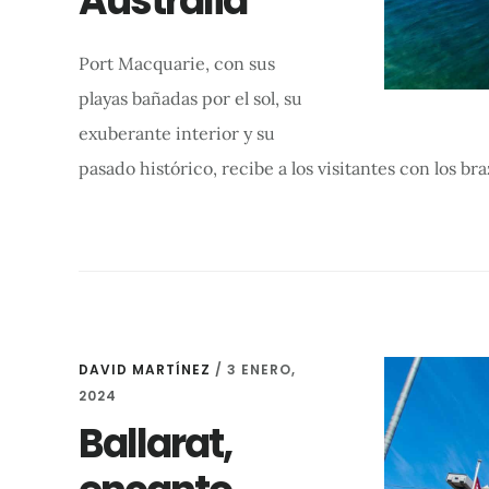
Australia
Port Macquarie, con sus
playas bañadas por el sol, su
exuberante interior y su
pasado histórico, recibe a los visitantes con los br
DAVID MARTÍNEZ
/
3 ENERO,
2024
Ballarat,