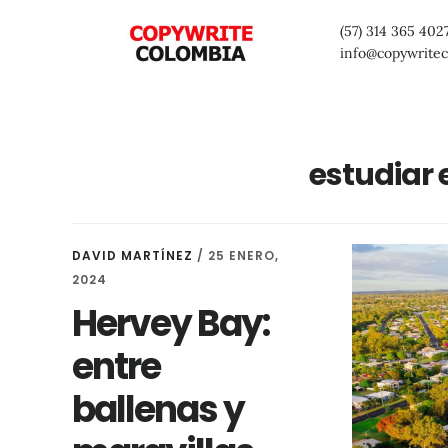
Saltar
Saltar
Saltar
(57) 314 365 402
al
a
al
info@copywrite
contenido
la
pie
principal
barra
de
lateral
página
estudiar 
primaria
DAVID MARTÍNEZ
/
25 ENERO,
2024
Hervey Bay:
entre
ballenas y