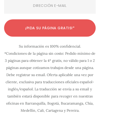
Email
(Required)
C
C
C
C
C
C
C
C
C
C
C
¡PIDA SU PÁGINA GRATIS!*
o
o
o
o
o
o
o
o
o
o
o
n
n
n
n
n
n
n
n
n
n
n
Su información es 100% confidencial.
f
f
f
f
f
f
f
f
f
f
f
*Condiciones de la página sin costo: Pedido mínimo de
i
i
i
i
i
i
i
i
i
i
i
3 páginas para obtener la 4ª gratis, no válido para 1 o 2
g
g
g
g
g
g
g
g
g
g
g
páginas aunque cotizamos trabajos desde una página.
u
u
u
u
u
u
u
u
u
u
u
Debe registrar su email. Oferta aplicable una vez por
r
r
r
r
r
r
r
r
r
r
r
cliente, exclusiva para traducciones oficiales español-
a
a
a
a
a
a
a
a
a
a
a
inglés/español. La traducción se envía a su email y
c
c
c
c
c
c
c
c
c
c
c
también estará disponible para recoger en nuestras
oficinas en Barranquilla, Bogotá, Bucaramanga, Chía,
i
i
i
i
i
i
i
i
i
i
i
Medellín, Cali, Cartagena y Pereira.
ó
ó
ó
ó
ó
ó
ó
ó
ó
ó
ó