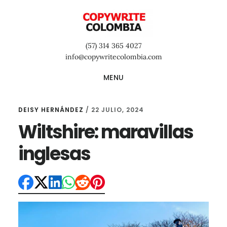
Saltar
Saltar
Saltar
al
a
al
contenido
la
pie
(57) 314 365 4027
principal
barra
de
info@copywritecolombia.com
lateral
página
MENU
primaria
DEISY HERNÁNDEZ
/
22 JULIO, 2024
Wiltshire: maravillas
inglesas