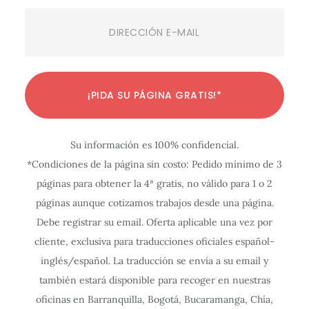
Email
(Required)
C
C
C
C
C
C
C
C
C
C
C
¡PIDA SU PÁGINA GRATIS!*
o
o
o
o
o
o
o
o
o
o
o
n
n
n
n
n
n
n
n
n
n
n
Su información es 100% confidencial.
f
f
f
f
f
f
f
f
f
f
f
*Condiciones de la página sin costo: Pedido mínimo de 3
i
i
i
i
i
i
i
i
i
i
i
páginas para obtener la 4ª gratis, no válido para 1 o 2
g
g
g
g
g
g
g
g
g
g
g
páginas aunque cotizamos trabajos desde una página.
u
u
u
u
u
u
u
u
u
u
u
Debe registrar su email. Oferta aplicable una vez por
r
r
r
r
r
r
r
r
r
r
r
cliente, exclusiva para traducciones oficiales español-
a
a
a
a
a
a
a
a
a
a
a
inglés/español. La traducción se envía a su email y
c
c
c
c
c
c
c
c
c
c
c
también estará disponible para recoger en nuestras
oficinas en Barranquilla, Bogotá, Bucaramanga, Chía,
i
i
i
i
i
i
i
i
i
i
i