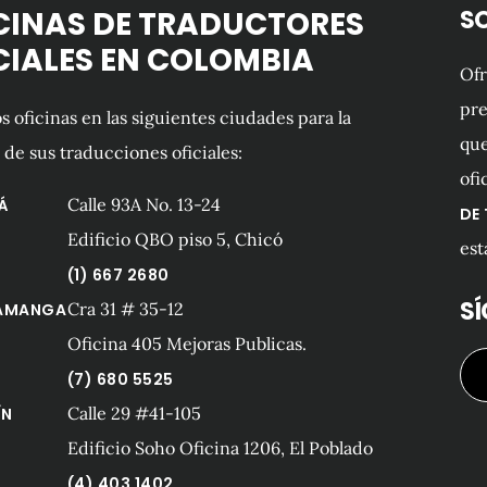
CINAS DE TRADUCTORES
S
CIALES EN COLOMBIA
Of
pre
 oficinas en las siguientes ciudades para la
que
 de sus traducciones oficiales:
ofi
Calle 93A No. 13-24
Á
DE
Edificio QBO piso 5, Chicó
est
(1) 667 2680
S
Cra 31 # 35-12
AMANGA
Oficina 405 Mejoras Publicas.
(7) 680 5525
Calle 29 #41-105
ÍN
Edificio Soho Oficina 1206, El Poblado
(4) 403 1402