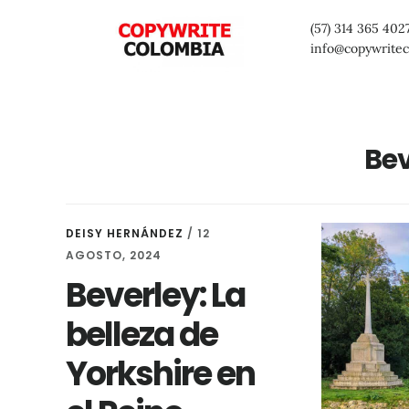
Saltar
Saltar
Saltar
(57) 314 365 402
al
a
al
info@copywrite
contenido
la
pie
principal
barra
de
lateral
página
Bev
primaria
DEISY HERNÁNDEZ
/
12
AGOSTO, 2024
Beverley: La
belleza de
Yorkshire en