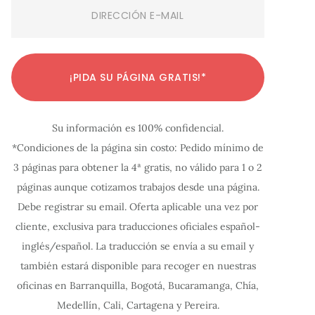
Email
(Required)
C
C
C
C
C
C
C
C
C
C
C
¡PIDA SU PÁGINA GRATIS!*
o
o
o
o
o
o
o
o
o
o
o
n
n
n
n
n
n
n
n
n
n
n
Su información es 100% confidencial.
f
f
f
f
f
f
f
f
f
f
f
*Condiciones de la página sin costo: Pedido mínimo de
i
i
i
i
i
i
i
i
i
i
i
3 páginas para obtener la 4ª gratis, no válido para 1 o 2
g
g
g
g
g
g
g
g
g
g
g
páginas aunque cotizamos trabajos desde una página.
u
u
u
u
u
u
u
u
u
u
u
Debe registrar su email. Oferta aplicable una vez por
r
r
r
r
r
r
r
r
r
r
r
cliente, exclusiva para traducciones oficiales español-
a
a
a
a
a
a
a
a
a
a
a
inglés/español. La traducción se envía a su email y
c
c
c
c
c
c
c
c
c
c
c
también estará disponible para recoger en nuestras
oficinas en Barranquilla, Bogotá, Bucaramanga, Chía,
i
i
i
i
i
i
i
i
i
i
i
Medellín, Cali, Cartagena y Pereira.
ó
ó
ó
ó
ó
ó
ó
ó
ó
ó
ó