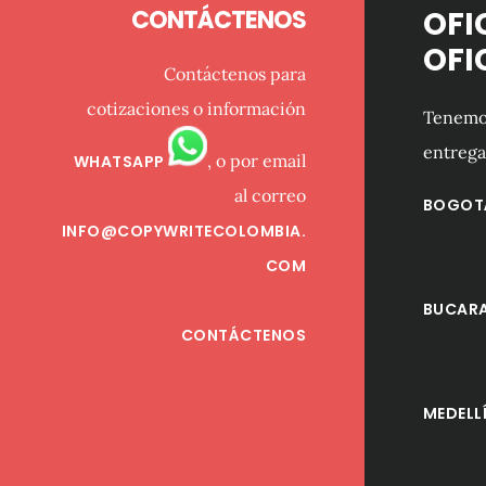
CONTÁCTENOS
OFI
OFI
Contáctenos para
cotizaciones o información
Tenemos
entrega
, o por email
WHATSAPP
al correo
BOGOT
INFO@COPYWRITECOLOMBIA.
COM
BUCAR
CONTÁCTENOS
MEDELL