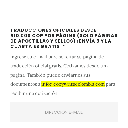
Barra
TRADUCCIONES OFICIALES DESDE
lateral
$10.000 COP POR PÁGINA (SOLO PÁGINAS
DE APOSTILLAS Y SELLOS) ¡ENVÍA 3 Y LA
primaria
CUARTA ES GRATIS!*
Ingrese su e-mail para solicitar su página de
traducción oficial gratis. Cotizamos desde una
página. También puede enviarnos sus
documentos a
info@copywritecolombia.com
para
recibir una cotización.
Email
(Required)