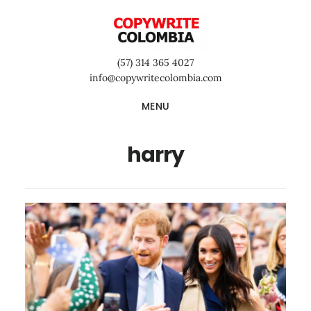
Saltar
Saltar
Saltar
al
a
al
contenido
la
pie
(57) 314 365 4027
principal
barra
de
info@copywritecolombia.com
lateral
página
MENU
primaria
harry