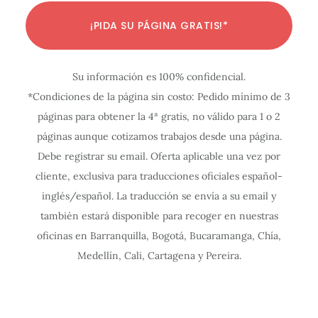
C
C
C
C
C
C
C
C
C
C
C
¡PIDA SU PÁGINA GRATIS!*
o
o
o
o
o
o
o
o
o
o
o
n
n
n
n
n
n
n
n
n
n
n
Su información es 100% confidencial.
f
f
f
f
f
f
f
f
f
f
f
*Condiciones de la página sin costo: Pedido mínimo de 3
i
i
i
i
i
i
i
i
i
i
i
páginas para obtener la 4ª gratis, no válido para 1 o 2
g
g
g
g
g
g
g
g
g
g
g
páginas aunque cotizamos trabajos desde una página.
u
u
u
u
u
u
u
u
u
u
u
Debe registrar su email. Oferta aplicable una vez por
r
r
r
r
r
r
r
r
r
r
r
cliente, exclusiva para traducciones oficiales español-
a
a
a
a
a
a
a
a
a
a
a
inglés/español. La traducción se envía a su email y
c
c
c
c
c
c
c
c
c
c
c
también estará disponible para recoger en nuestras
oficinas en Barranquilla, Bogotá, Bucaramanga, Chía,
i
i
i
i
i
i
i
i
i
i
i
Medellín, Cali, Cartagena y Pereira.
ó
ó
ó
ó
ó
ó
ó
ó
ó
ó
ó
n
n
n
n
n
n
n
n
n
n
n
I
I
I
I
I
I
I
I
I
I
I