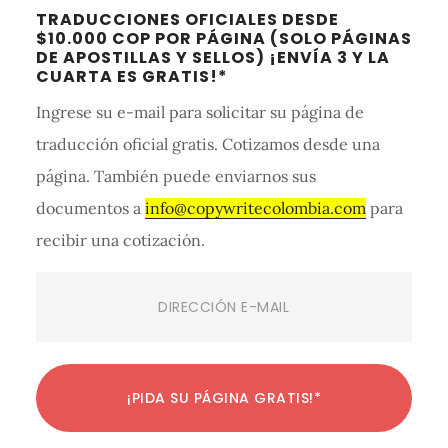
Barra
TRADUCCIONES OFICIALES DESDE
lateral
$10.000 COP POR PÁGINA (SOLO PÁGINAS
DE APOSTILLAS Y SELLOS) ¡ENVÍA 3 Y LA
primaria
CUARTA ES GRATIS!*
Ingrese su e-mail para solicitar su página de
traducción oficial gratis. Cotizamos desde una
página. También puede enviarnos sus
documentos a
info@copywritecolombia.com
para
recibir una cotización.
Email
(Required)
C
C
C
C
C
C
C
C
C
C
C
¡PIDA SU PÁGINA GRATIS!*
o
o
o
o
o
o
o
o
o
o
o
n
n
n
n
n
n
n
n
n
n
n