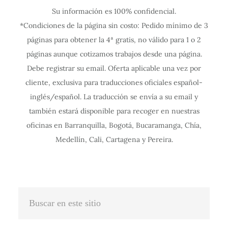
Su información es 100% confidencial.
f
f
f
f
f
f
f
f
f
f
f
*Condiciones de la página sin costo: Pedido mínimo de 3
i
i
i
i
i
i
i
i
i
i
i
páginas para obtener la 4ª gratis, no válido para 1 o 2
g
g
g
g
g
g
g
g
g
g
g
páginas aunque cotizamos trabajos desde una página.
u
u
u
u
u
u
u
u
u
u
u
Debe registrar su email. Oferta aplicable una vez por
r
r
r
r
r
r
r
r
r
r
r
cliente, exclusiva para traducciones oficiales español-
a
a
a
a
a
a
a
a
a
a
a
inglés/español. La traducción se envía a su email y
c
c
c
c
c
c
c
c
c
c
c
también estará disponible para recoger en nuestras
oficinas en Barranquilla, Bogotá, Bucaramanga, Chía,
i
i
i
i
i
i
i
i
i
i
i
Medellín, Cali, Cartagena y Pereira.
ó
ó
ó
ó
ó
ó
ó
ó
ó
ó
ó
n
n
n
n
n
n
n
n
n
n
n
I
I
I
I
I
I
I
I
I
I
I
n
n
n
n
n
n
n
n
n
n
n
Buscar
t
t
t
t
t
t
t
t
t
t
t
en
e
e
e
e
e
e
e
e
e
e
e
este