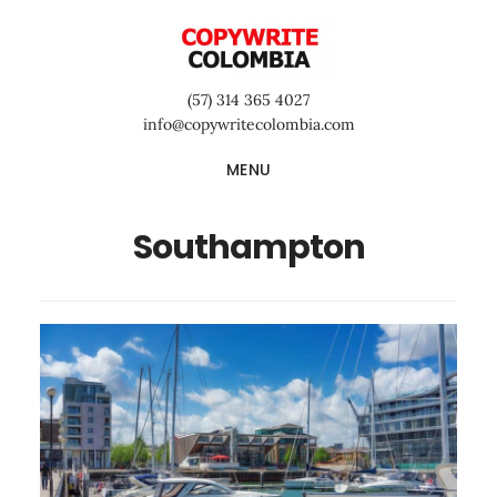
Saltar
Saltar
Saltar
al
a
al
contenido
la
pie
(57) 314 365 4027
principal
barra
de
info@copywritecolombia.com
lateral
página
MENU
primaria
Southampton